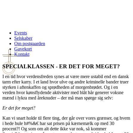
Events
Selskaber
Om postgaarden
Gavekort
Kontakt
SPECIALKLASSEN - ER DET FOR MEGET?
I en tid hvor verdensfreden synes at være mere ustabil end en dansk
tarm efter karry. I et land hvor ulve og andre kriminelle bander truer
styrken i aftenkaffen og sprødheden af morgenbrødet. Og i en
verden hvor kønsflydende aktivister med blåt hår generer voksne
mænd i lykra med åreknuder – der må man spørge sig selv:
Er det for meget?
Kan vi snart holde til flere ting, der går over vores grænser, og hvem
i hede hule h#%&€ har sat prisen på kærnemælk op med 30
procent?! Og som om alt dette ikke var nok, så kommer