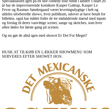
Specialklassen igen på en stor comedy tour rundt i landet! I snart 20
år har de improviserende komikere Kasper Gattrup, Kasper Le
Fevre og Rasmus Søndergaard været leveringsdygtige i helt og
aldeles uforberedte shows, hvor publikum, udover at have betalt for
billetten, også har måttet fodre de tre midaldrende mænd med inputs
og forslag til deres vanvittige scener, sange og sketches, som hver
aften fødes for første gang på scenen.
Og nu gør de altså igen med showet Er Det For Meget?
HUSK AT TILKØB EN LÆKKER SHOWMENU SOM
SERVERES EFTER SHOWET HOS: