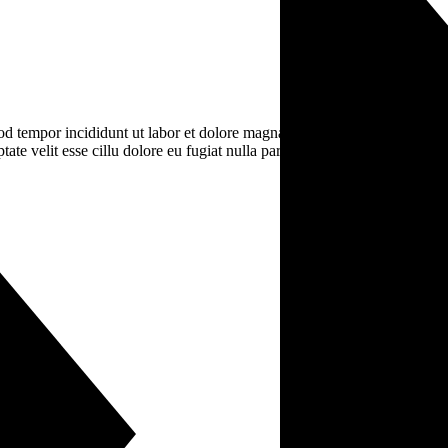
od tempor incididunt ut labor et dolore magna ali qua. Ut enim ad minim 
te velit esse cillu dolore eu fugiat nulla pariatur. Excepteur sint occaec