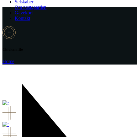
Selskaber
Om postgaarden
Gavekort
Kontakt
Chicken file
Home