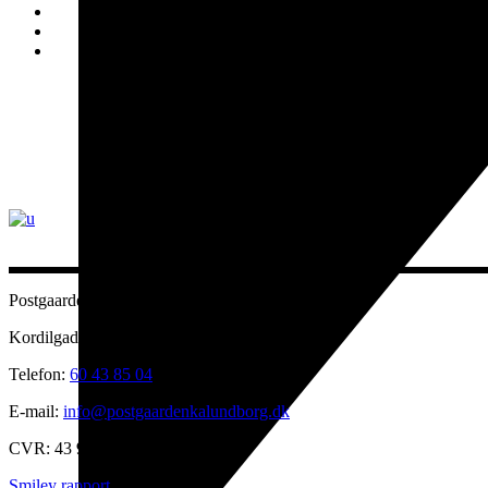
Postgaarden - Event & Musikhus
Kordilgade 6B 4400 Kalundborg
Telefon:
60 43 85 04
E-mail:
info@postgaardenkalundborg.dk
CVR: 43 99 41 90
Smiley rapport