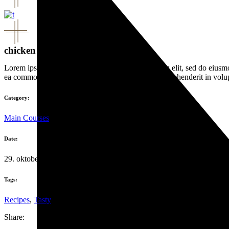
chicken file
Lorem ipsum dolor sit amet, consectetur adipisicing elit, sed do eiusm
ea commodo consequat. Duis aute irure dolor in reprehenderit in volupta
Category:
Main Courses
Date:
29. oktober 2019
Tags:
Recipes
,
Tasty
Share: