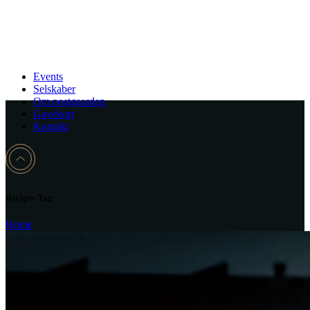
Events
Selskaber
Om postgaarden
Gavekort
Kontakt
Recipes Tag
Home